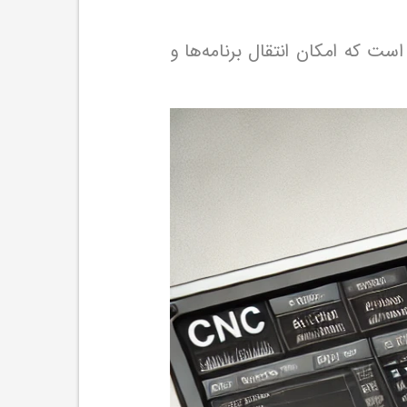
ترلر CNC دارای حافظه داخلی و درگاه‌های ارتباطی مانند USB، RS-232، و Ethernet است که امکان انتقال برنامه‌ها و