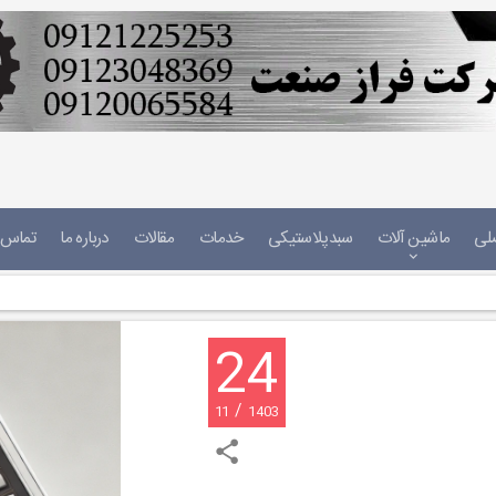
لی
ماشین آلات
سبدپلاستیکی
خدمات
مقالات
درباره ما
تماس ب
24
/
11
1403