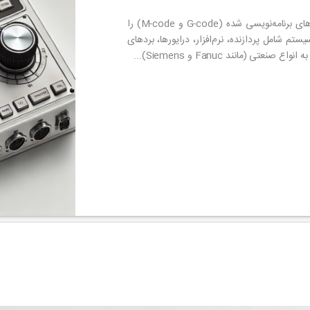
کنترلر CNC مغز ماشین‌های سی ان سی است که کدهای برنامه‌نویسی شده (G-code و M-code) را
تم شامل پردازنده، نرم‌افزار، درایورها، بردهای
 (مانند Fanuc و Siemens)...