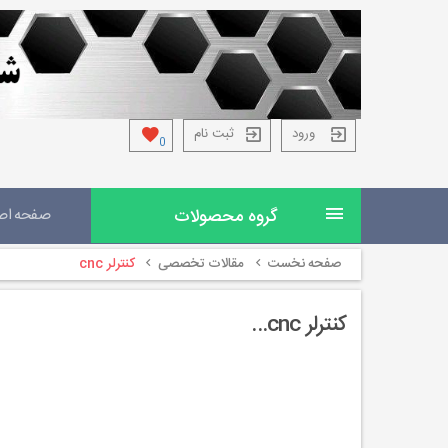
ورود
ثبت نام
0
گروه محصولات
صفحه اص
صفحه نخست
مقالات تخصصی
کنترلر cnc
کنترلر cnc...