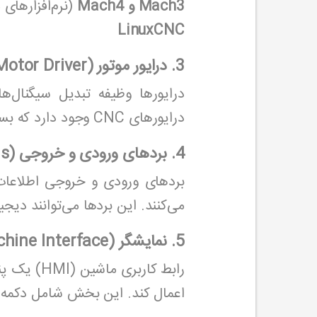
Mach3 و Mach4
(نرم‌افزارهای مبت
LinuxCNC
3. درایور موتور (Motor Driver)
درایورهای CNC وجود دارد که بسته به نوع موتور (سروو یا استپر) انتخاب می‌شوند.
4. بردهای ورودی و خروجی (I/O Boards)
بردهای ورودی و خروجی اطلاعات ر
می‌کنند. این بردها می‌توانند دیجیت
5. نمایشگر (HMI - Human Machine Interface)
رابط کارب
اعمال کند. این بخش شامل دکمه‌