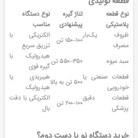
قطعه تولیدی
نوع قطعه
تناژ گیره
نوع دستگاه
پلاستیکی
پیشنهادی
مناسب
ظروف یک‌بار
الکتریکی با
۱۰۰–۱۵۰ تن
مصرف
تزریق سریع
هیدرولیک با
سبد میوه
۳۵۰–۵۵۰ تن
گیره قوی
قطعات صنعتی یا
هیبریدی یا
۵۰۰ تن به بالا
خودرویی
هیدرولیک
قطعات دقیق
الکتریکی با دقت
۱۰۰–۲۰۰ تن
پزشکی
بال
خرید دستگاه نو یا دست دوم؟