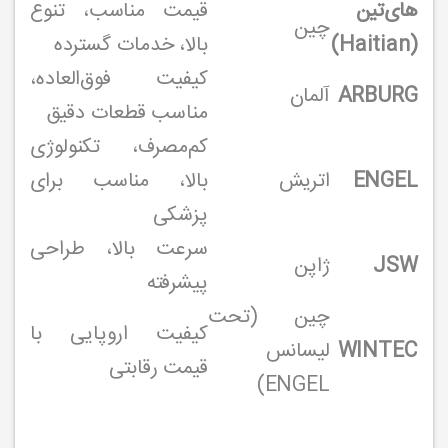
های‌تین
قیمت مناسب، تنوع
چین
(Haitian)
بالا، خدمات گسترده
کیفیت فوق‌العاده،
ARBURG
آلمان
مناسب قطعات دقیق
کم‌مصرف، تکنولوژی
ENGEL
اتریش
بالا، مناسب برای
پزشکی
سرعت بالا، طراحی
JSW
ژاپن
پیشرفته
چین (تحت
کیفیت اروپایی با
WINTEC
لیسانس
قیمت رقابتی
ENGEL)