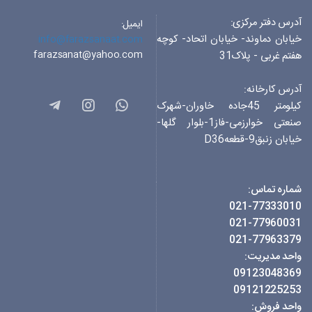
آدرس دفتر مرکزی:
ایمیل:
خیابان دماوند- خیابان اتحاد- کوچه
info@farazsanaat.com
farazsanat@yahoo.com
هفتم غربی - پلاک31
آدرس کارخانه:
کیلومتر 45جاده خاوران-شهرک
صنعتی خوارزمی-فاز1-بلوار گلها-
خیابان زنبق9-قطعهD36
شماره تماس:
021-77333010
021-77960031
021-77963379
واحد مدیریت:
09123048369
09121225253
واحد فروش: