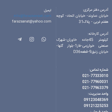
آدرس دفتر مرکزی:
ایمیل:
خیابان دماوند- خیابان اتحاد- کوچه
info@farazsanaat.com
farazsanat@yahoo.com
هفتم غربی - پلاک31
آدرس کارخانه:
کیلومتر 45جاده خاوران-شهرک
صنعتی خوارزمی-فاز1-بلوار گلها-
خیابان زنبق9-قطعهD36
شماره تماس:
021-77333010
021-77960031
021-77963379
واحد مدیریت:
09123048369
09121225253
واحد فروش: