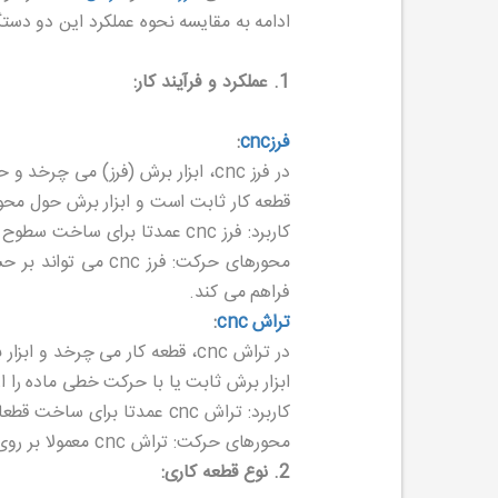
ادامه به مقایسه نحوه عملکرد این دو دستگا
1. عملکرد و فرآیند کار:
فرزcnc
:
در فرز cnc، ابزار برش (فرز) می چرخد و حرکت می کند تا ماده را از قطعه کار بردارد.
قطعه کار ثابت است و ابزار برش حول محورهای y,x,و z حرکت می کند تا ماده را در اشکال مختلف از سط
کاربرد: فرز cnc عمدتا برای ساخت سطوح صاف، شکاف ها، حفره ها و اشکال پیچیده 3بعدی استفاده می شود.
فراهم می کند.
تراش cnc
:
در تراش cnc، قطعه کار می چرخد و ابزار برش ثابت است (یا حرکت محدودتری دارد) و برش را انجام می دهد.
ابزار برش ثابت یا با حرکت خطی ماده ر
کاربرد: تراش cnc عمدتا برای ساخت قطعات استوانه ای یا مخروطی استفاده می شود، مانند شفت ها، پیچ ها، و انواع محصولات گرد.
محورهای حرکت: تراش cnc معمولا بر روی 2محور (xوz) عمل می کند که ابزار برش را در امتداد طول قطعه حرکت می دهد تا برش مورد نظر انجام شود.
2. نوع قطعه کاری: