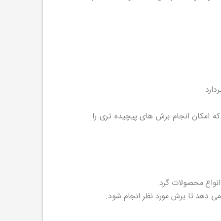
در محورهای مختلف (3محور،4محور،یا 5محور) عمل می کند که امکان انجام برش های پیچیده تری را