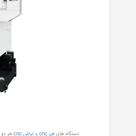
دستگاه های
فرز cnc
و
تراش cnc
هر دو ب