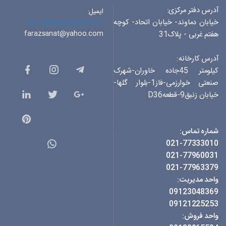
آدرس دفتر مرکزی:
ایمیل:
خیابان دماوند- خیابان اتحاد- کوچه
info@farazsanaat.com
farazsanat@yahoo.com
هفتم غربی - پلاک31
آدرس کارخانه:
کیلومتر 45جاده خاوران-شهرک
صنعتی خوارزمی-فاز1-بلوار گلها-
خیابان زنبق9-قطعهD36
شماره تماس:
021-77333010
021-77960031
021-77963379
واحد مدیریت:
09123048369
09121225253
واحد فروش: