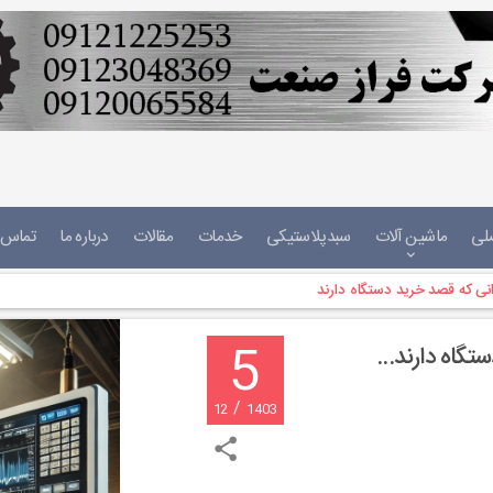
لی
ماشین آلات
سبدپلاستیکی
خدمات
مقالات
درباره ما
تماس ب
نی که قصد خرید دستگاه دارند
5
گاه دارند...
/
12
1403