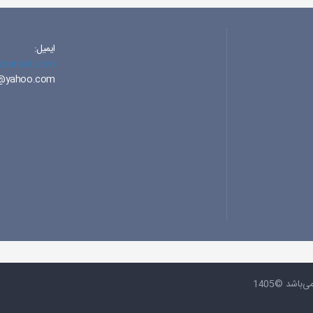
ایمیل:
zsanaat.com
t@yahoo.com
‌باشد ©1405