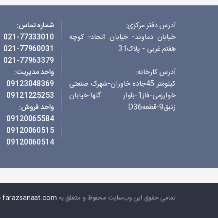
آدرس دفتر مرکزی:
شماره تماس:
خیابان دماوند- خیابان اتحاد- کوچه
021-77333010
هفتم غربی - پلاک31
021-77960031
021-77963379
آدرس کارخانه:
واحد مدیریت:
کیلومتر 45جاده خاوران-شهرک صنعتی
09123048369
خوارزمی-فاز1-بلوار گلها-خیابان
09121225253
زنبق9-قطعهD36
واحد فروش:
09120065584
09120060515
09120060514
تمامی حقوق این وب‌سایت محفوظ و متعلق به
farazsanaat.com
می