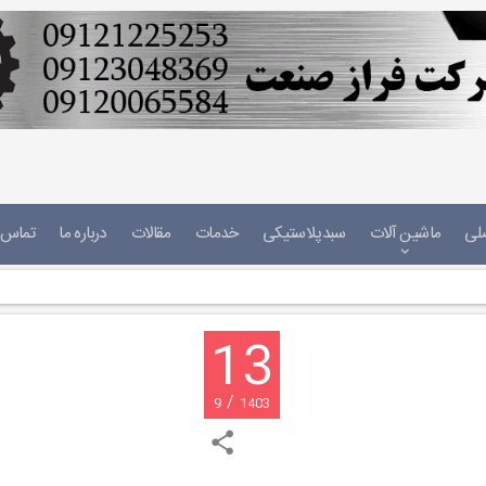
لی
ماشین آلات
سبدپلاستیکی
خدمات
مقالات
درباره ما
تماس ب
13
/
9
1403